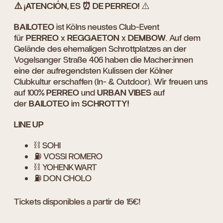
⚠️ ¡ATENCIÓN, ES ⏰ DE PERREO!
⚠️
BAILOTEO
ist Kölns neustes Club-Event
für
PERREO
x
REGGAETON
x
DEMBOW
. Auf dem
Gelände des ehemaligen Schrottplatzes an der
Vogelsanger Straße 406 haben die Macher:innen
eine der aufregendsten Kulissen der Kölner
Clubkultur erschaffen (In- & Outdoor). Wir freuen uns
auf 100%
PERREO
und
URBAN VIBES
auf
der
BAILOTEO
im
SCHROTTY!
LINE UP
⛓️ SOHI
⛽️ VOSSI ROMERO
⛓️ YOHENKWART
⛽️ DON CHOLO
Tickets disponibles a partir de 15€!