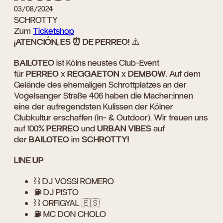
03/08/2024
SCHROTTY
Zum
Ticketshop
¡ATENCIÓN, ES ⏰ DE PERREO!
⚠️
BAILOTEO
ist Kölns neustes Club-Event
für
PERREO
x
REGGAETON
x
DEMBOW
. Auf dem
Gelände des ehemaligen Schrottplatzes an der
Vogelsanger Straße 406 haben die Macher:innen
eine der aufregendsten Kulissen der Kölner
Clubkultur erschaffen (In- & Outdoor). Wir freuen uns
auf 100%
PERREO
und
URBAN VIBES
auf
der
BAILOTEO
im
SCHROTTY!
LINE UP
⛓️ DJ VOSSI ROMERO
⛽️ DJ PISTO
⛓️ ORFIGYAL 🇪🇸
⛽️ MC DON CHOLO