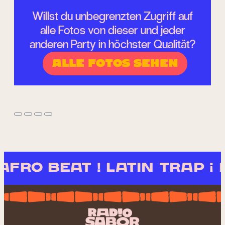
Willst du unbegrenzten Zugriff auf
alle Fotos von dieser und jeder
anderen Party in höchster Qualität?
Alle Fotos sehen
RO BEAT ! LATIN TRAP ¡ R